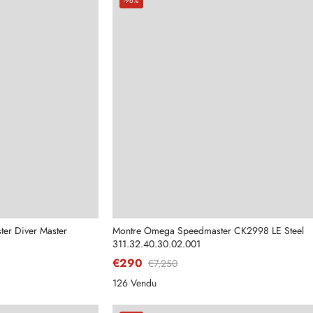
-96%
er Diver Master
Montre Omega Speedmaster CK2998 LE Steel
311.32.40.30.02.001
€290
€7,250
126 Vendu