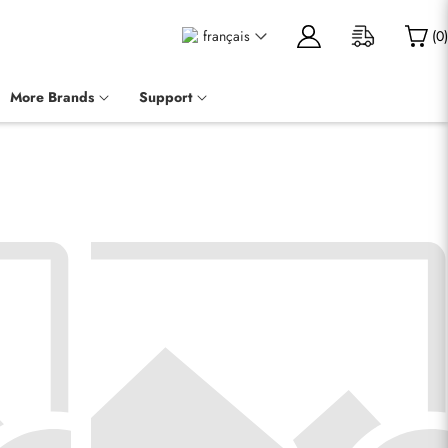
français
(
0
)
More Brands
Support