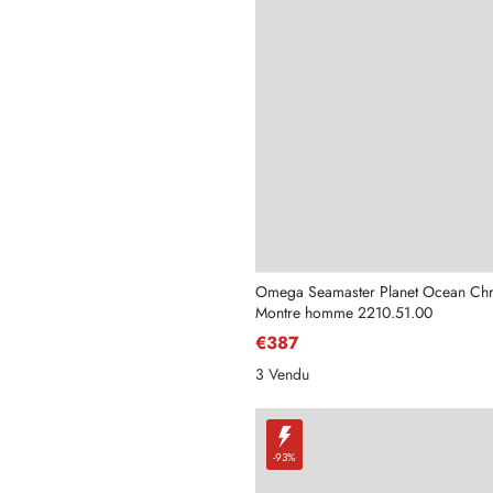
Nom
Adresse e-mail
Omega Seamaster Planet Ocean Ch
Montre homme 2210.51.00
€387
Téléphone
3 Vendu
-93%
Message