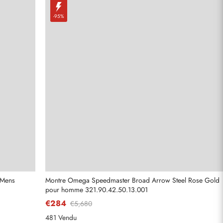
-95%
 Mens
Montre Omega Speedmaster Broad Arrow Steel Rose Gold
pour homme 321.90.42.50.13.001
€284
€5,680
481 Vendu