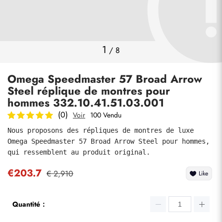
Photos
1
/
8
Omega Speedmaster 57 Broad Arrow
Steel réplique de montres pour
hommes 332.10.41.51.03.001
(0)
Voir
100 Vendu
Nous proposons des répliques de montres de luxe 
soumettre
Omega Speedmaster 57 Broad Arrow Steel pour hommes, 
qui ressemblent au produit original.
€203.7
€ 2,910
Like
Quantité：