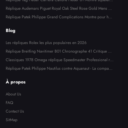
en acier or rose CAR205A
Réplique Audemars Piguet Royal Oak Steel Rose Gold Mens W
atch 15400SR
Réplique Patek Philippe Grand Complications Montre pour ho
mme en or blanc 5204
Blog
Les répliques Rolex les plus populaires en 2026
Réplique Breitling Navitimer B01 Chronographe 41 Critique de
la montre
Classiques 1978 Omega réplique Speedmaster Professional ré
f. 145,022
Réplique Patek Philippe Nautilus contre Aquanaut - La comparai
son ultime
À propos
About Us
FAQ
Contact Us
SitMap