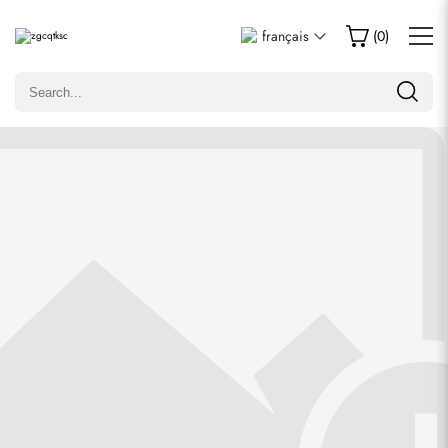
Écrire un commentaire
français
(
0
)
Seuls les clients ayant acheté cet article sont autorisés à
laisser un commentaire.
Évaluation
Email
commentaires