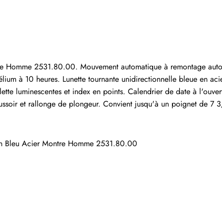
 ayant acheté cet article sont autorisés à laisser un comm
 Homme 2531.80.00. Mouvement automatique à remontage automat
um à 10 heures. Lunette tournante unidirectionnelle bleue en acie
lette luminescentes et index en points. Calendrier de date à l'ouve
ssoir et rallonge de plongeur. Convient jusqu'à un poignet de 7 
n Bleu Acier Montre Homme 2531.80.00