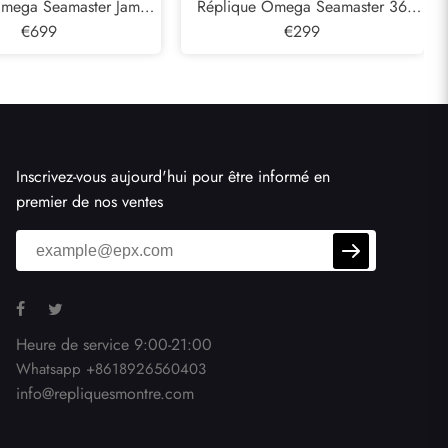
Omega Seamaster James
Réplique Omega Seamaster 36
ander LE Steel Watch
€699
Montre pour hommes en acier à
€299
32.41.20.04,001
cadran ondulé noir 2252.50.00
Inscrivez-vous aujourd'hui pour être informé en
premier de nos ventes
Heure de service 9:00-21:00
Whatsapp +8618926560403
info@repliquesmontre.com