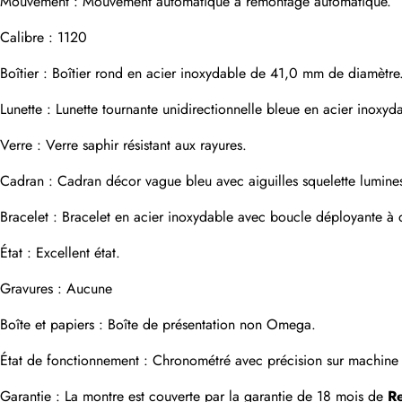
Mouvement : Mouvement automatique à remontage automatique.
Calibre : 1120
Boîtier : Boîtier rond en acier inoxydable de 41,0 mm de diamèt
Photos
Téléphone
Lunette : Lunette tournante unidirectionnelle bleue en acier inoxy
Verre : Verre saphir résistant aux rayures.
Message
Cadran : Cadran décor vague bleu avec aiguilles squelette lumines
Bracelet : Bracelet en acier inoxydable avec boucle déployante à
État : Excellent état.
Gravures : Aucune
soumettre
Boîte et papiers : Boîte de présentation non Omega.
État de fonctionnement : Chronométré avec précision sur machine d
Garantie : La montre est couverte par la garantie de 18 mois de 
R