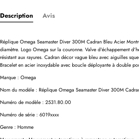
Description
Avis
Seuls les clients
Évaluation
Réplique Omega Seamaster Diver 300M Cadran Bleu Acier Montre
diamètre. Logo Omega sur la couronne. Valve d'échappement d'héli
Email
résistant aux rayures. Cadran décor vague bleu avec aiguilles sque
Bracelet en acier inoxydable avec boucle déployante à double pou
Marque : Omega
Nom du modèle : Réplique Omega Seamaster Diver 300M Cadra
commentaires
Numéro de modèle : 2531.80.00
Nom
Numéro de série : 6019xxxx
Genre : Homme
Adresse e-mail