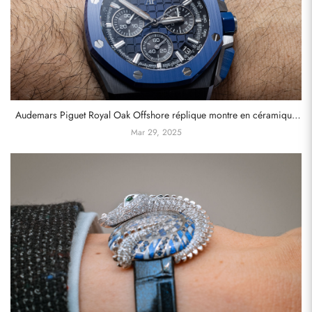
Audemars Piguet Royal Oak Offshore réplique montre en céramique
noire et bleue
Mar 29, 2025
Envoyer