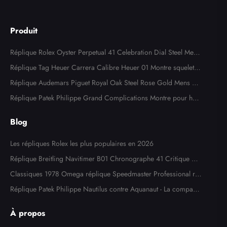
Produit
Réplique Rolex Oyster Perpetual 41 Celebration Dial Steel Mens
Watch 124300
Réplique Tag Heuer Carrera Calibre Heuer 01 Montre squelette
en acier or rose CAR205A
Réplique Audemars Piguet Royal Oak Steel Rose Gold Mens W
atch 15400SR
Réplique Patek Philippe Grand Complications Montre pour ho
mme en or blanc 5204
Blog
Les répliques Rolex les plus populaires en 2026
Réplique Breitling Navitimer B01 Chronographe 41 Critique de
la montre
Classiques 1978 Omega réplique Speedmaster Professional ré
f. 145,022
Réplique Patek Philippe Nautilus contre Aquanaut - La comparai
son ultime
À propos