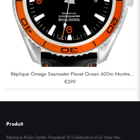
Réplique Omega Seamaster Planet Ocean 600m Montre
homme 232.32.42.21.01,001
€399
Produit
Réplique Rolex Oyster Perpetual 41 Celebration Dial Steel Mens