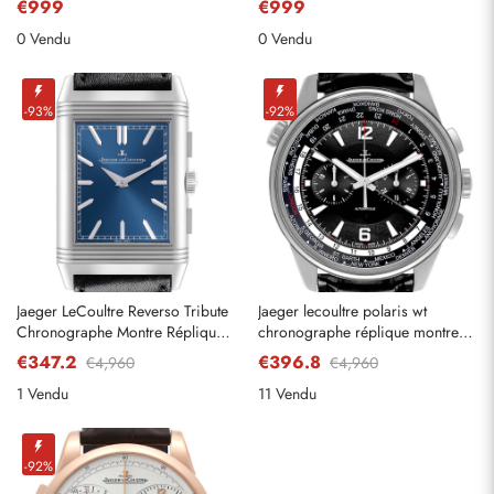
€999
€999
rose Q3732523
0 Vendu
0 Vendu
-93%
-92%
Jaeger LeCoultre Reverso Tribute
Jaeger lecoultre polaris wt
Chronographe Montre Réplique
chronographe réplique montre
pour Homme 216,8. S0
844. T.C2. s q905t471
€347.2
€396.8
€4,960
€4,960
Q389848J
1 Vendu
11 Vendu
-92%