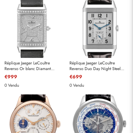
Réplique Jaeger LeCoultre
Réplique Jaeger LeCoultre
Reverso Or blanc Diamant
Reverso Duo Day Night Steel
Montre Dames 259.3.74
Watch 215,8. D4 Q3848420
€999
€699
Q3313407
0 Vendu
0 Vendu