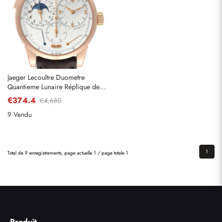
Envoyer
Jaeger Lecoultre Duometre
Quantieme Lunaire Réplique de
montre en or rose Q6042521
€374.4
€4,680
9 Vendu
1
Total de 9 enregistrements, page actuelle 1 / page totale 1
Produit