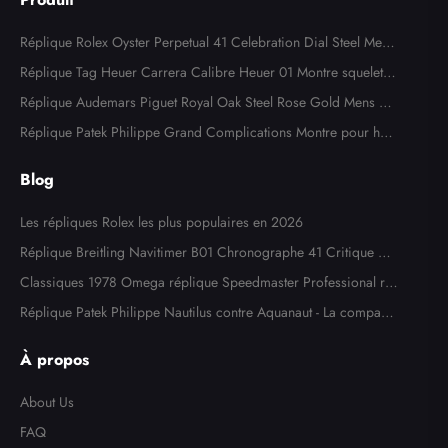
Réplique Rolex Oyster Perpetual 41 Celebration Dial Steel Mens
Watch 124300
Réplique Tag Heuer Carrera Calibre Heuer 01 Montre squelette
en acier or rose CAR205A
Réplique Audemars Piguet Royal Oak Steel Rose Gold Mens W
atch 15400SR
Réplique Patek Philippe Grand Complications Montre pour ho
mme en or blanc 5204
Blog
Les répliques Rolex les plus populaires en 2026
Réplique Breitling Navitimer B01 Chronographe 41 Critique de
la montre
Classiques 1978 Omega réplique Speedmaster Professional ré
f. 145,022
Réplique Patek Philippe Nautilus contre Aquanaut - La comparai
son ultime
À propos
About Us
FAQ