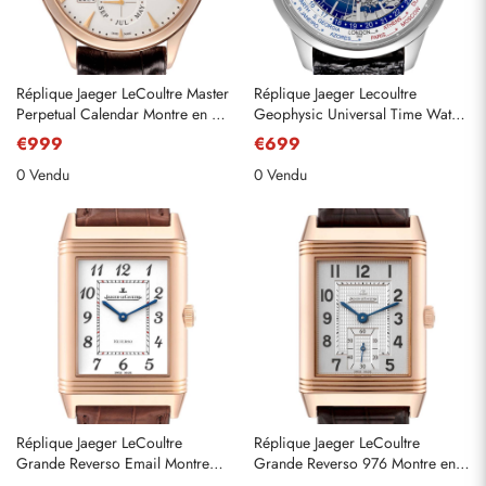
Réplique Jaeger LeCoultre Master
Réplique Jaeger Lecoultre
Perpetual Calendar Montre en or
Geophysic Universal Time Watch
rose 174.2.26. S Q1612520
503,8. T2. S Q8108420
€999
€699
0 Vendu
0 Vendu
Réplique Jaeger LeCoultre
Réplique Jaeger LeCoultre
Grande Reverso Email Montre
Grande Reverso 976 Montre en
273.2.62 pour hommes en or
or rose 273.2.04 Q3732420