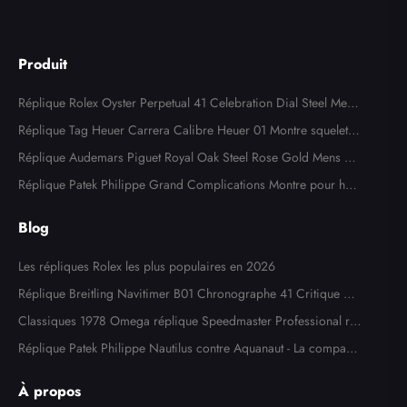
Produit
Réplique Rolex Oyster Perpetual 41 Celebration Dial Steel Mens
Watch 124300
Réplique Tag Heuer Carrera Calibre Heuer 01 Montre squelette
en acier or rose CAR205A
Réplique Audemars Piguet Royal Oak Steel Rose Gold Mens W
atch 15400SR
Réplique Patek Philippe Grand Complications Montre pour ho
mme en or blanc 5204
Blog
Les répliques Rolex les plus populaires en 2026
Réplique Breitling Navitimer B01 Chronographe 41 Critique de
la montre
Classiques 1978 Omega réplique Speedmaster Professional ré
f. 145,022
Réplique Patek Philippe Nautilus contre Aquanaut - La comparai
son ultime
À propos