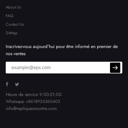
About Us
FAQ
Contact Us
SitMap
Inscrivez-vous aujourd'hui pour être informé en premier de
nos ventes
Heure de service 9:00-21:00
Whatsapp +8618926560403
info@repliquesmontre.com