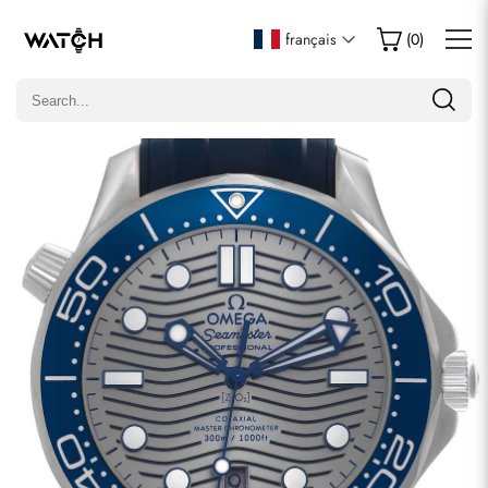
Écrire un commentaire
français
(
0
)
Seuls les clients ayant acheté cet article sont autorisés à
laisser un commentaire.
Évaluation
Email
commentaires