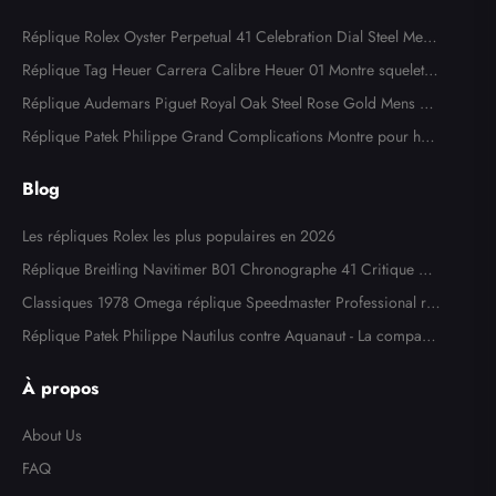
Réplique Rolex Oyster Perpetual 41 Celebration Dial Steel Mens
Watch 124300
Réplique Tag Heuer Carrera Calibre Heuer 01 Montre squelette
en acier or rose CAR205A
Réplique Audemars Piguet Royal Oak Steel Rose Gold Mens W
atch 15400SR
Réplique Patek Philippe Grand Complications Montre pour ho
mme en or blanc 5204
Blog
Les répliques Rolex les plus populaires en 2026
Réplique Breitling Navitimer B01 Chronographe 41 Critique de
la montre
Classiques 1978 Omega réplique Speedmaster Professional ré
f. 145,022
Réplique Patek Philippe Nautilus contre Aquanaut - La comparai
son ultime
À propos
About Us
FAQ