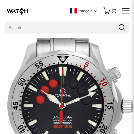
Écrire un commentaire
français
(
0
)
Seuls les clients ayant acheté cet article sont autorisés à
laisser un commentaire.
Évaluation
Email
commentaires