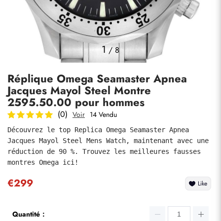
Photos
1
/
8
Réplique Omega Seamaster Apnea
Jacques Mayol Steel Montre
2595.50.00 pour hommes
(0)
Voir
14 Vendu
Découvrez le top Replica Omega Seamaster Apnea 
soumettre
Jacques Mayol Steel Mens Watch, maintenant avec une 
réduction de 90 %. Trouvez les meilleures fausses 
montres Omega ici!
€299
Like
Quantité：