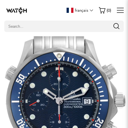
Écrire un commentaire
français
(
0
)
Seuls les clients ayant acheté cet article sont autorisés à
laisser un commentaire.
Évaluation
Email
commentaires