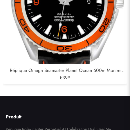
Réplique Omega Seamaster Planet Ocean 600m Montre
homme 232.32.42.21.01,001
€399
Produit
Réplique Rolex Oyster Perpetual 41 Celebration Dial Steel Mens