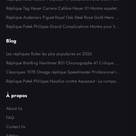
Watch 124300
Réplique Tag Heuer Carrera Calibre Heuer 01 Montre squelette
en acier or rose CAR205A
Réplique Audemars Piguet Royal Oak Steel Rose Gold Mens W
atch 15400SR
Réplique Patek Philippe Grand Complications Montre pour ho
mme en or blanc 5204
Blog
Les répliques Rolex les plus populaires en 2026
Réplique Breitling Navitimer B01 Chronographe 41 Critique de
la montre
Classiques 1978 Omega réplique Speedmaster Professional ré
f. 145,022
Réplique Patek Philippe Nautilus contre Aquanaut - La comparai
son ultime
À propos
About Us
FAQ
Contact Us
SitMap