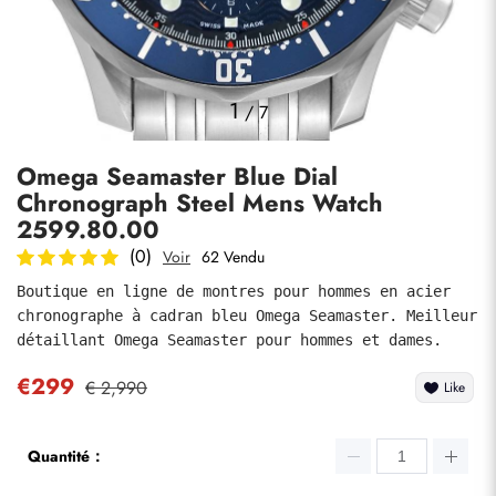
Photos
1
/
7
Omega Seamaster Blue Dial
Chronograph Steel Mens Watch
2599.80.00
(0)
Voir
62 Vendu
Boutique en ligne de montres pour hommes en acier 
soumettre
chronographe à cadran bleu Omega Seamaster. Meilleur 
détaillant Omega Seamaster pour hommes et dames.
€299
€ 2,990
Like
Quantité：