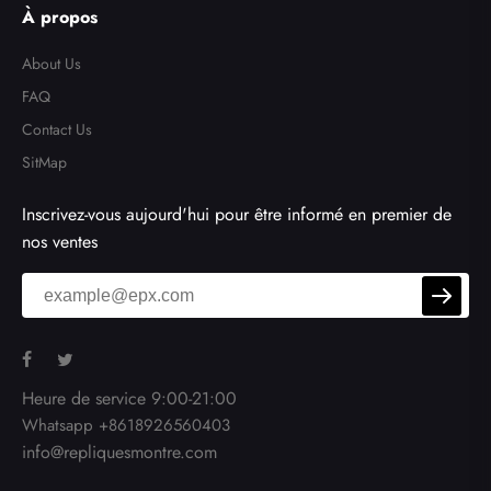
À propos
About Us
FAQ
Contact Us
SitMap
Inscrivez-vous aujourd'hui pour être informé en premier de
nos ventes
Heure de service 9:00-21:00
Whatsapp +8618926560403
info@repliquesmontre.com