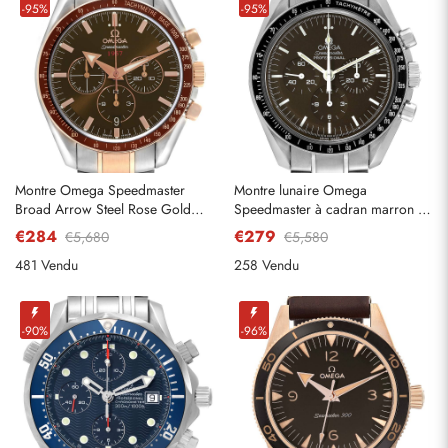
-95%
-95%
Montre Omega Speedmaster
Montre lunaire Omega
Broad Arrow Steel Rose Gold
Speedmaster à cadran marron en
pour homme
acier pour hommes
€284
€279
€5,680
€5,580
321.90.42.50.13.001
311.30.42.30.13.001
481 Vendu
258 Vendu
-90%
-96%