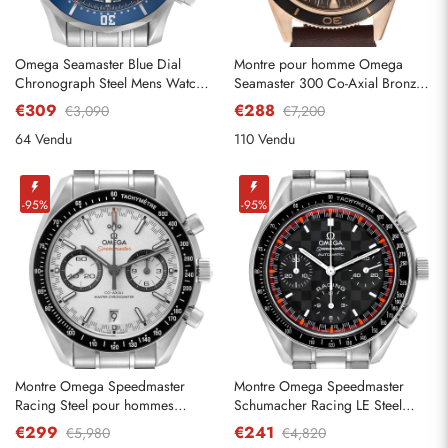
Omega Seamaster Blue Dial
Montre pour homme Omega
Chronograph Steel Mens Watch
Seamaster 300 Co-Axial Bronze
2599.80.00
Gold 234.92.41.21.10,001
€309
€288
€3,090
€7,200
64 Vendu
110 Vendu
-95%
-95%
Montre Omega Speedmaster
Montre Omega Speedmaster
Racing Steel pour hommes
Schumacher Racing LE Steel
329.30.44.51.04.001
pour homme 3518.50.00
€299
€241
€5,980
€4,820