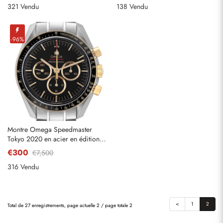
321 Vendu
138 Vendu
-96%
Montre Omega Speedmaster
Tokyo 2020 en acier en édition
limitée pour hommes
€300
€7,500
316 Vendu
Envoyer
<
1
2
Total de 27 enregistrements, page actuelle 2 / page totale 2