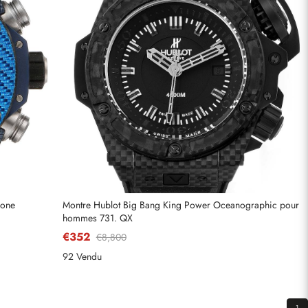
bone
Montre Hublot Big Bang King Power Oceanographic pour
hommes 731. QX
€352
€8,800
92 Vendu
1