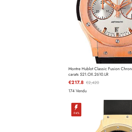
Nom
Adresse e-mail
Montre Hublot Classic Fusion Chron
carats 521.OX.2610.LR
€217.8
€2,420
Téléphone
174 Vendu
-94%
Message