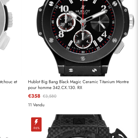
utchouc et
Hublot Big Bang Black Magic Ceramic Titanium Montre
pour homme 342.CX.130. RX
€358
€3,580
11 Vendu
-96%