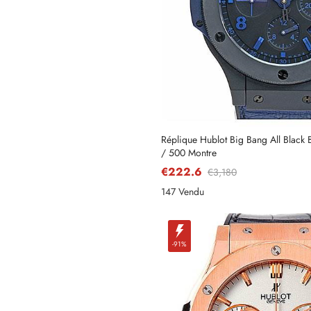
Réplique Hublot Big Bang All Black 
/ 500 Montre
€222.6
€3,180
147 Vendu
-91%