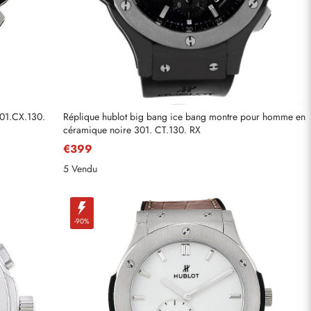
301.CX.130.
Réplique hublot big bang ice bang montre pour homme en
céramique noire 301. CT.130. RX
€399
5 Vendu
-90%