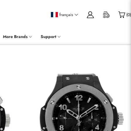
français
(
0
)
More Brands
Support