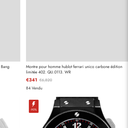
o Bang
Montre pour homme hublot ferrari unico carbone édition
limitée 402. QU.0113. WR
€341
€6,820
84 Vendu
-90%