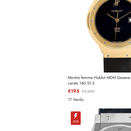
Montre femme Hublot MDM Geneve C
carats 140.10.3
€195
€3,250
17 Vendu
-90%