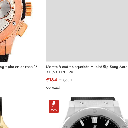
ographe en or rose 18
Montre à cadran squelette Hublot Big Bang Aer
311.SX.1170. RX
€184
€3,680
99 Vendu
-90%