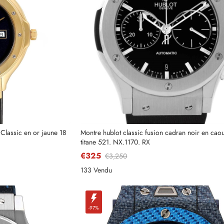
Envoyer
lassic en or jaune 18
Montre hublot classic fusion cadran noir en cao
titane 521. NX.1170. RX
€325
€3,250
133 Vendu
-97%