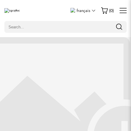
Écrire un commentaire
français
(
0
)
Seuls les clients ayant acheté cet article sont autorisés à
laisser un commentaire.
Évaluation
Email
commentaires