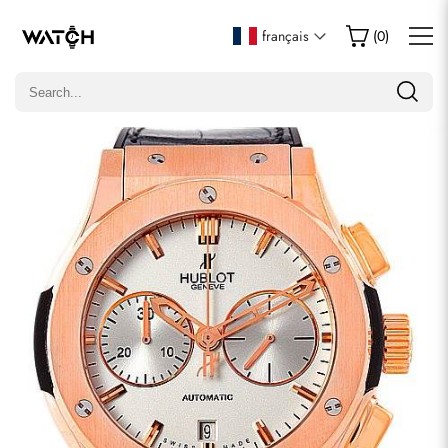
Écrire un commentaire
français
(
0
)
Seuls les clients ayant acheté cet article sont autorisés à
laisser un commentaire.
Évaluation
Email
commentaires