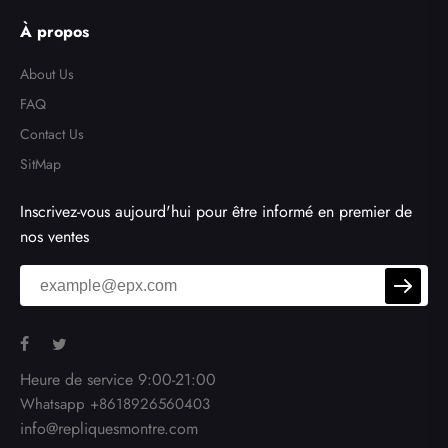
son ultime
À propos
About Us
FAQ
Contact Us
SitMap
Inscrivez-vous aujourd'hui pour être informé en premier de
nos ventes
Heure de service 9:00-21:00
Whatsapp +8618926560403
info@repliquesmontre.com