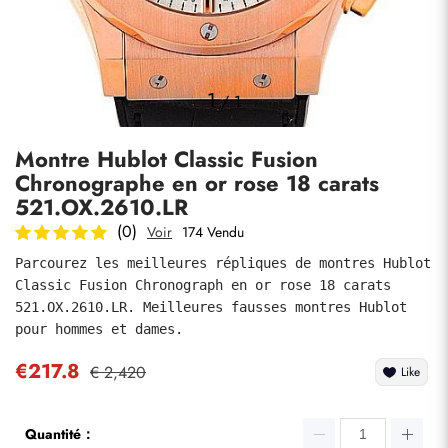
Photos
1
/
1
Montre Hublot Classic Fusion
Chronographe en or rose 18 carats
521.OX.2610.LR
(0)
Voir
174 Vendu
Parcourez les meilleures répliques de montres Hublot 
soumettre
Classic Fusion Chronograph en or rose 18 carats 
521.OX.2610.LR. Meilleures fausses montres Hublot 
pour hommes et dames.
€217.8
€ 2,420
Like
Quantité：