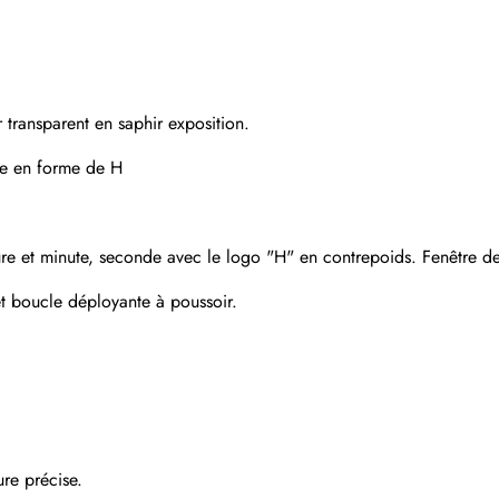
 transparent en saphir exposition.
tane en forme de H
ure et minute, seconde avec le logo "H" en contrepoids. Fenêtre de
et boucle déployante à poussoir.
Envoyer
ure précise.