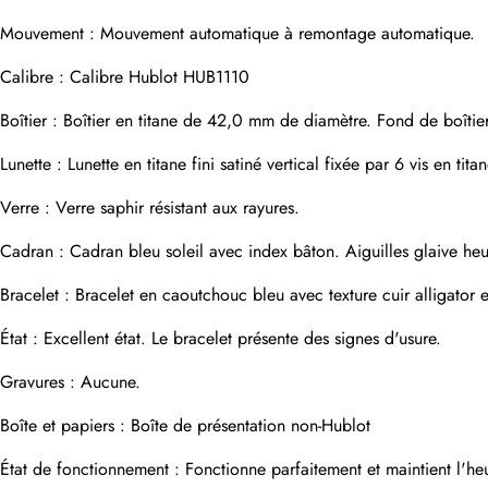
Adresse e-mail
Mouvement : Mouvement automatique à remontage automatique.
Calibre : Calibre Hublot HUB1110
Photos
Boîtier : Boîtier en titane de 42,0 mm de diamètre. Fond de boîtier
Téléphone
Lunette : Lunette en titane fini satiné vertical fixée par 6 vis en ti
Verre : Verre saphir résistant aux rayures.
Message
Cadran : Cadran bleu soleil avec index bâton. Aiguilles glaive he
Bracelet : Bracelet en caoutchouc bleu avec texture cuir alligator 
État : Excellent état. Le bracelet présente des signes d'usure.
soumettre
Gravures : Aucune.
Boîte et papiers : Boîte de présentation non-Hublot
État de fonctionnement : Fonctionne parfaitement et maintient l'he