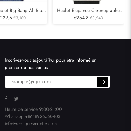
blot Big Bang All Black
Hublot Elegance Chronographe
ted Edition 263 / 500
222.6
Acier Cadran Bleu Réplique Montre
€254.8
€3,180
€3,640
Montre
1810,1
Inscrivez-vous aujourd'hui pour être informé en
premier de nos ventes
Heure de service 9:00-21:00
Whatsapp +8618926560403
info@repliquesmontre.com