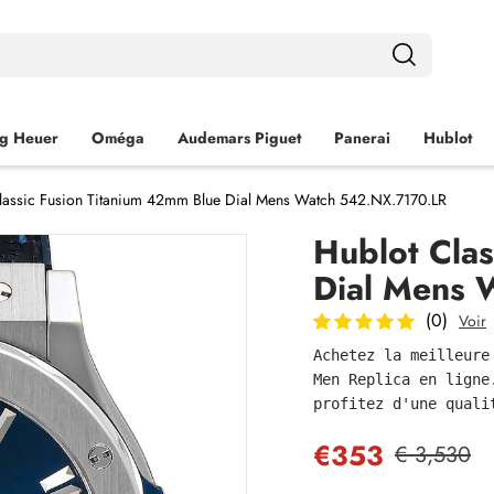
g Heuer
Oméga
Audemars Piguet
Panerai
Hublot
lassic Fusion Titanium 42mm Blue Dial Mens Watch 542.NX.7170.LR
Hublot Cla
Dial Mens 
(0)
Voir
Achetez la meilleure
Men Replica en ligne
profitez d'une quali
€353
€ 3,530