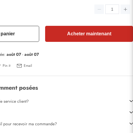
 panier
Acheter maintenant
mée:
août 07
-
août 07
Pin it
Email
emment posées
e service client?
-il pour recevoir ma commande?