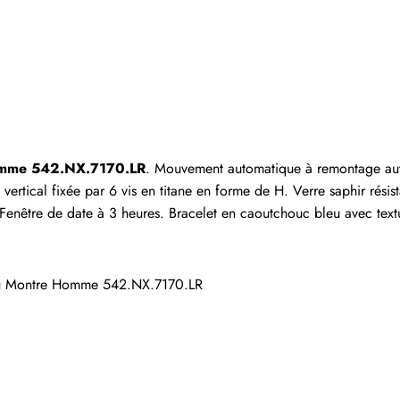
 ayant acheté cet article sont autorisés à laisser un comm
Homme 542.NX.7170.LR
. Mouvement automatique à remontage auto
né vertical fixée par 6 vis en titane en forme de H. Verre saphir rési
Fenêtre de date à 3 heures. Bracelet en caoutchouc bleu avec textu
eu Montre Homme 542.NX.7170.LR