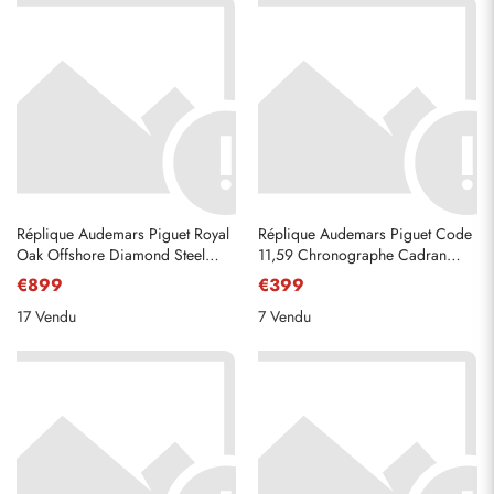
Réplique Audemars Piguet Royal
Réplique Audemars Piguet Code
Oak Offshore Diamond Steel
11,59 Chronographe Cadran
Ladies Watch 26231DST
bleu Montre en acier 22393ST
€899
€399
17 Vendu
7 Vendu