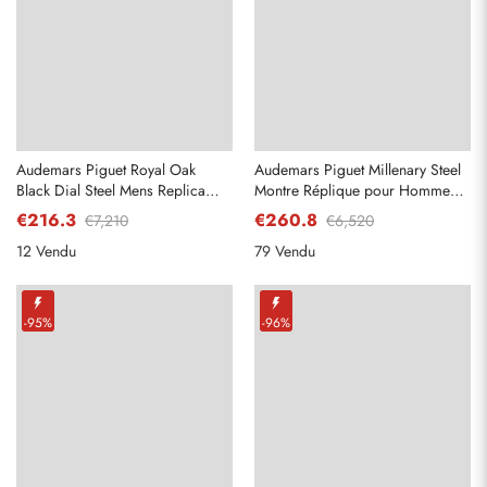
Audemars Piguet Royal Oak
Audemars Piguet Millenary Steel
Black Dial Steel Mens Replica
Montre Réplique pour Homme
Watch 15400ST
15350ST
€216.3
€260.8
€7,210
€6,520
12 Vendu
79 Vendu
-95%
-96%