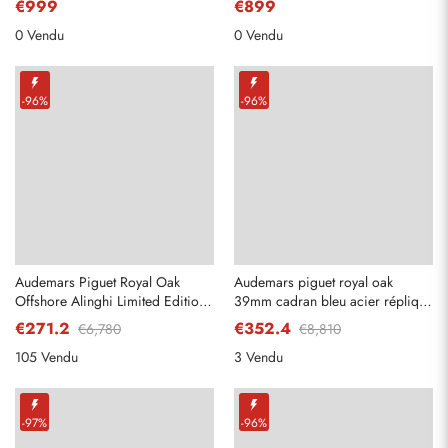
€999
€899
77247BC
0 Vendu
0 Vendu
-96%
-96%
Audemars Piguet Royal Oak
Audemars piguet royal oak
Offshore Alinghi Limited Edition
39mm cadran bleu acier réplique
Platinum Mens Replica Watch
montre pour hommes 26300st
€271.2
€352.4
€6,780
€8,810
26062PT
105 Vendu
3 Vendu
-97%
-96%