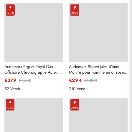
Envoyer
-95%
-95%
Audemars Piguet Royal Oak
Audemars Piguet Jules 41mm
Offshore Chronographe Acier
Montre pour homme en or rose
Montre Homme 26420SO
extra-mince 15180R
€379
€294
€7,580
€5,880
52 Vendu
210 Vendu
-97%
-99%