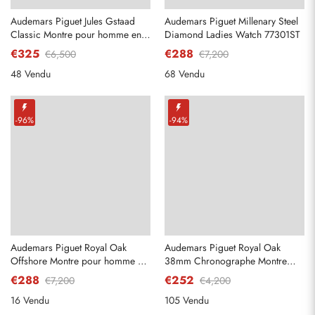
Audemars Piguet Jules Gstaad
Audemars Piguet Millenary Steel
Classic Montre pour homme en
Diamond Ladies Watch 77301ST
titane en édition limitée 26558TI
€325
€288
€6,500
€7,200
48 Vendu
68 Vendu
-96%
-94%
Audemars Piguet Royal Oak
Audemars Piguet Royal Oak
Offshore Montre pour homme en
38mm Chronographe Montre
or rose 26420RO
Homme 26315ST
€288
€252
€7,200
€4,200
16 Vendu
105 Vendu