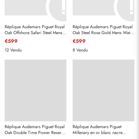
Réplique Audemars Piguet Royal
Réplique Audemars Piguet Royal
Oak Offshore Safari Steel Mens
Oak Steel Rose Gold Mens Watch
Watch 26470ST
15400SR
€599
€599
12 Vendu
8 Vendu
Réplique Audemars Piguet Royal
Réplique Audemars Piguet
Oak Double Time Power Reserve
Millenary en or blanc nacre
Montre pour homme 26120ST
diamant montre pour femme