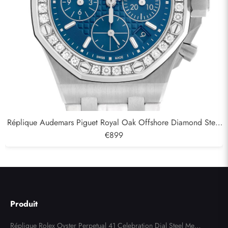
Réplique Audemars Piguet Royal Oak Offshore Diamond Steel
Ladies Watch 26231DST
€899
Produit
Réplique Rolex Oyster Perpetual 41 Celebration Dial Steel Mens