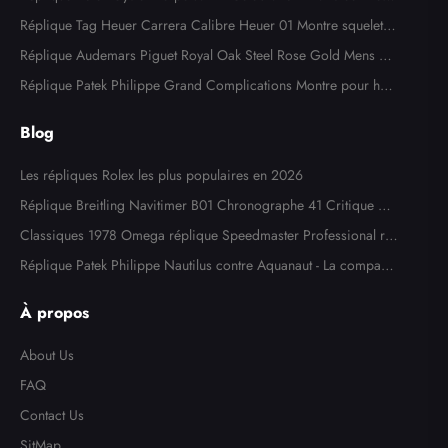
Watch 124300
Réplique Tag Heuer Carrera Calibre Heuer 01 Montre squelette
en acier or rose CAR205A
Réplique Audemars Piguet Royal Oak Steel Rose Gold Mens W
atch 15400SR
Réplique Patek Philippe Grand Complications Montre pour ho
mme en or blanc 5204
Blog
Les répliques Rolex les plus populaires en 2026
Réplique Breitling Navitimer B01 Chronographe 41 Critique de
la montre
Classiques 1978 Omega réplique Speedmaster Professional ré
f. 145,022
Réplique Patek Philippe Nautilus contre Aquanaut - La comparai
son ultime
À propos
About Us
FAQ
Contact Us
SitMap