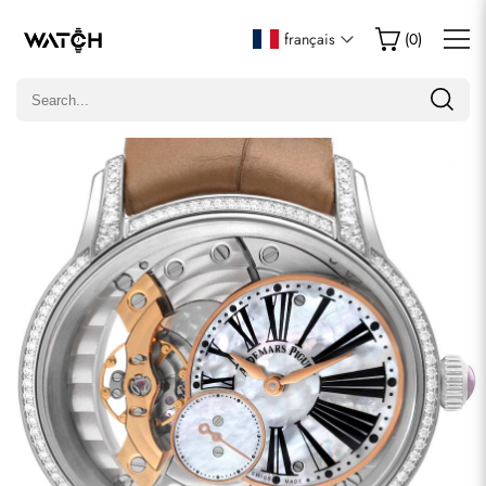
Écrire un commentaire
français
(
0
)
Seuls les clients ayant acheté cet article sont autorisés à
laisser un commentaire.
Évaluation
Email
commentaires