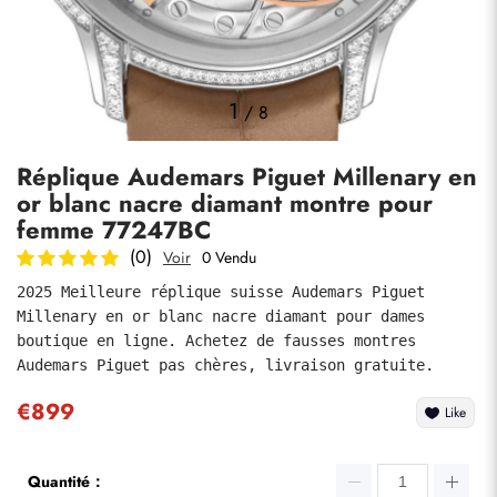
Photos
1
/
8
Réplique Audemars Piguet Millenary en
or blanc nacre diamant montre pour
femme 77247BC
(0)
Voir
0 Vendu
2025 Meilleure réplique suisse Audemars Piguet 
soumettre
Millenary en or blanc nacre diamant pour dames 
boutique en ligne. Achetez de fausses montres 
Audemars Piguet pas chères, livraison gratuite.
€899
Like
Quantité：