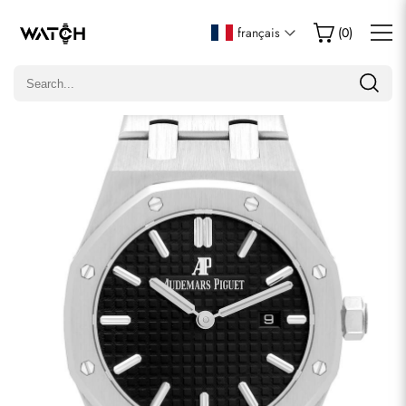
Écrire un commentaire
français
(
0
)
Seuls les clients ayant acheté cet article sont autorisés à
laisser un commentaire.
Évaluation
Email
commentaires