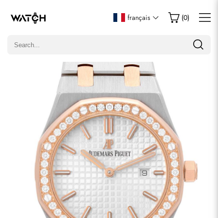
Écrire un commentaire
français
(
0
)
Seuls les clients ayant acheté cet article sont autorisés à
laisser un commentaire.
Évaluation
Email
commentaires