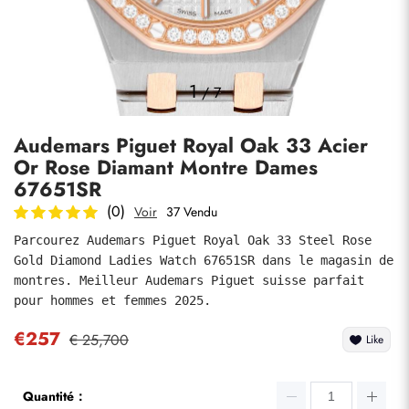
Photos
1
/
7
Audemars Piguet Royal Oak 33 Acier
Or Rose Diamant Montre Dames
67651SR
(0)
Voir
37 Vendu
Parcourez Audemars Piguet Royal Oak 33 Steel Rose 
soumettre
Gold Diamond Ladies Watch 67651SR dans le magasin de 
montres. Meilleur Audemars Piguet suisse parfait 
pour hommes et femmes 2025.
€257
€ 25,700
Like
Quantité：