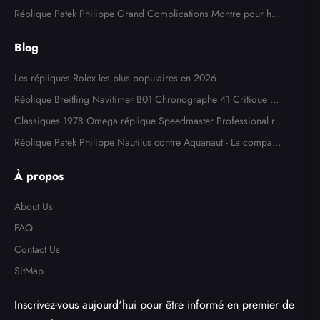
atch 15400SR
Réplique Patek Philippe Grand Complications Montre pour ho
mme en or blanc 5204
Blog
Les répliques Rolex les plus populaires en 2026
Réplique Breitling Navitimer B01 Chronographe 41 Critique de
la montre
Classiques 1978 Omega réplique Speedmaster Professional ré
f. 145,022
Réplique Patek Philippe Nautilus contre Aquanaut - La comparai
son ultime
À propos
About Us
FAQ
Contact Us
SitMap
Inscrivez-vous aujourd'hui pour être informé en premier de