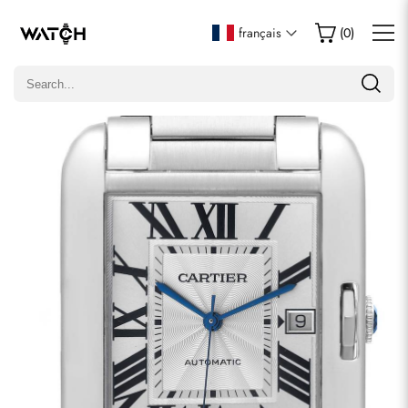
Écrire un commentaire
français
(
0
)
Seuls les clients ayant acheté cet article sont autorisés à
laisser un commentaire.
Évaluation
Email
commentaires