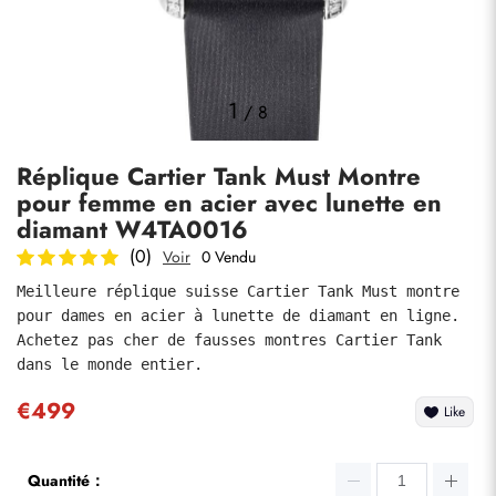
Photos
1
/
8
Réplique Cartier Tank Must Montre
pour femme en acier avec lunette en
diamant W4TA0016
(0)
Voir
0 Vendu
Meilleure réplique suisse Cartier Tank Must montre 
soumettre
pour dames en acier à lunette de diamant en ligne. 
Achetez pas cher de fausses montres Cartier Tank 
dans le monde entier.
€499
Like
Quantité：