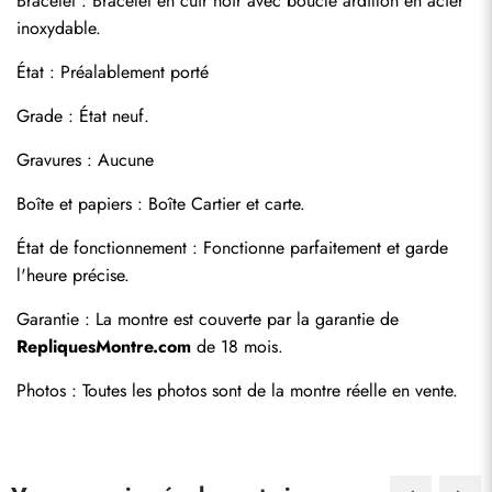
Bracelet : Bracelet en cuir noir avec boucle ardillon en acier 
inoxydable.
État : Préalablement porté
Grade : État neuf.
Gravures : Aucune
Boîte et papiers : Boîte Cartier et carte.
Envoyer
État de fonctionnement : Fonctionne parfaitement et garde 
l'heure précise.
Garantie : La montre est couverte par la garantie de 
RepliquesMontre.com
 de 18 mois.
Photos : Toutes les photos sont de la montre réelle en vente.