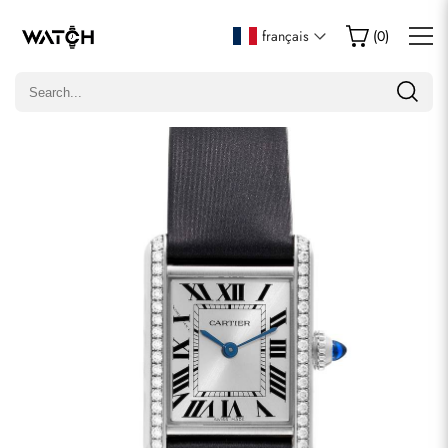
Écrire un commentaire
français
(
0
)
Seuls les clients ayant acheté cet article sont autorisés à
laisser un commentaire.
Évaluation
Email
commentaires