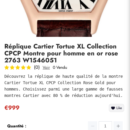
Photos
1
/
8
Réplique Cartier Tortue XL Collection
CPCP Montre pour homme en or rose
2763 W1546051
(0)
Voir
0 Vendu
Découvrez la réplique de haute qualité de la montre 
soumettre
Cartier Tortue XL CPCP Collection Rose Gold pour 
hommes. Choisissez parmi une large gamme de fausses 
montres Cartier avec 80 % de réduction aujourd'hui.
€999
Like
Quantité：