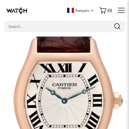
Écrire un commentaire
français
(
0
)
Seuls les clients ayant acheté cet article sont autorisés à
laisser un commentaire.
Évaluation
Email
commentaires