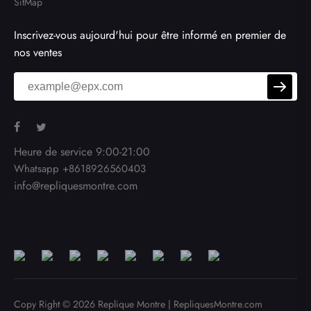
SitMap
Inscrivez-vous aujourd'hui pour être informé en premier de
nos ventes
Heure de service 9:00-21:00
Whatsapp +8618926560403
info@repliquesmontre.com
Copy Right © 2026
Replique Montre
|
RepliquesMontre.com