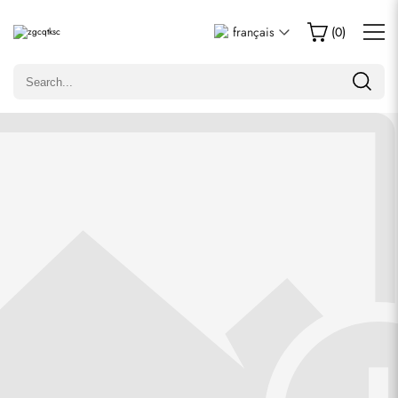
Écrire un commentaire
français
(
0
)
Seuls les clients ayant acheté cet article sont autorisés à
laisser un commentaire.
Évaluation
Email
commentaires