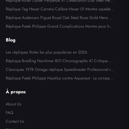
Réplique Rolex Oyster Perpetual 41 Celebration Dial Steel Mens
Watch 124300
Réplique Tag Heuer Carrera Calibre Heuer 01 Montre squelette
en acier or rose CAR205A
Réplique Audemars Piguet Royal Oak Steel Rose Gold Mens W
atch 15400SR
Réplique Patek Philippe Grand Complications Montre pour ho
mme en or blanc 5204
Blog
Les répliques Rolex les plus populaires en 2026
Réplique Breitling Navitimer B01 Chronographe 41 Critique de
la montre
Classiques 1978 Omega réplique Speedmaster Professional ré
f. 145,022
Réplique Patek Philippe Nautilus contre Aquanaut - La comparai
son ultime
À propos
About Us
FAQ
Contact Us