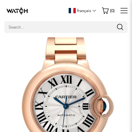
Écrire un commentaire
français
(
0
)
Seuls les clients ayant acheté cet article sont autorisés à
laisser un commentaire.
Évaluation
Email
commentaires