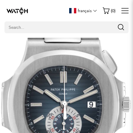
Écrire un commentaire
français
(
0
)
Seuls les clients ayant acheté cet article sont autorisés à
laisser un commentaire.
Évaluation
Email
commentaires