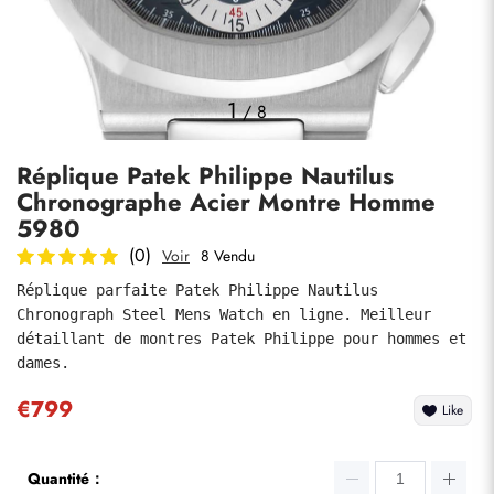
Photos
1
/
8
Réplique Patek Philippe Nautilus
Chronographe Acier Montre Homme
5980
(0)
Voir
8 Vendu
Réplique parfaite Patek Philippe Nautilus 
soumettre
Chronograph Steel Mens Watch en ligne. Meilleur 
détaillant de montres Patek Philippe pour hommes et 
dames.
€799
Like
Quantité：