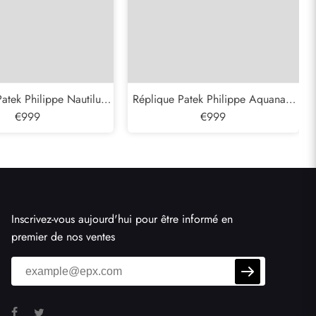
atek Philippe Nautilus
Réplique Patek Philippe Aquanaut
mme Moonphase en or
€999
Jumbo 38mm Steel Mens Watch
€999
blanc 5712
5065
Inscrivez-vous aujourd'hui pour être informé en
premier de nos ventes