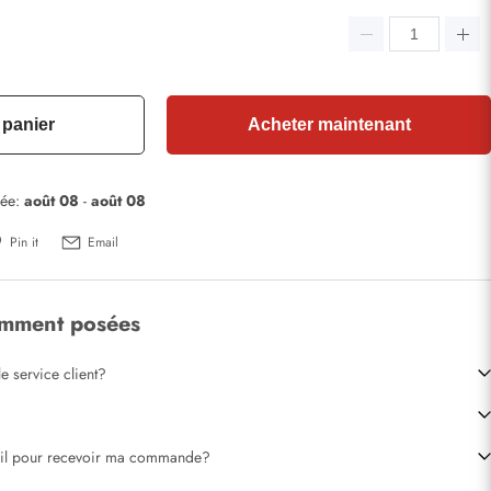
 panier
Acheter maintenant
mée:
août 08
-
août 08
Pin it
Email
emment posées
e service client?
-il pour recevoir ma commande?