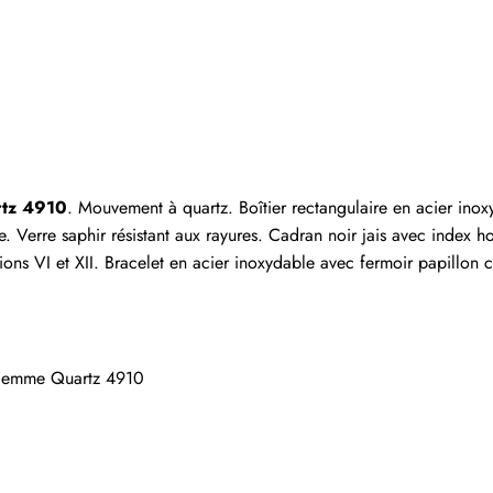
Écrire un commentaire
 ayant acheté cet article sont autorisés à laisser un comm
rtz 4910
. Mouvement à quartz. Boîtier rectangulaire en acier ino
. Verre saphir résistant aux rayures. Cadran noir jais avec index ho
ions VI et XII. Bracelet en acier inoxydable avec fermoir papillon 
 Femme Quartz 4910