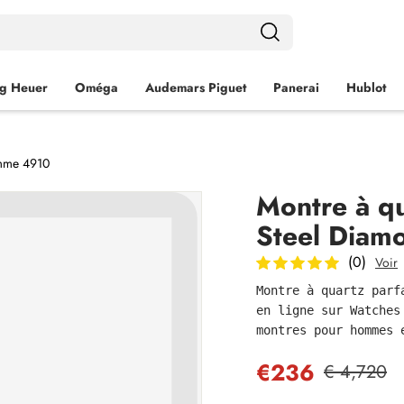
g Heuer
Oméga
Audemars Piguet
Panerai
Hublot
emme 4910
Montre à qu
Steel Diam
(0)
Voir
Montre à quartz parf
en ligne sur Watches
montres pour hommes 
€236
€ 4,720