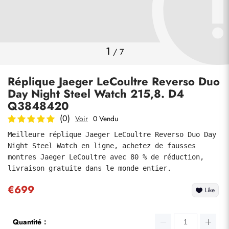
Photos
1
/
7
Réplique Jaeger LeCoultre Reverso Duo
Day Night Steel Watch 215,8. D4
Q3848420
(0)
Voir
0 Vendu
Meilleure réplique Jaeger LeCoultre Reverso Duo Day 
soumettre
Night Steel Watch en ligne, achetez de fausses 
montres Jaeger LeCoultre avec 80 % de réduction, 
livraison gratuite dans le monde entier.
€699
Like
Quantité：