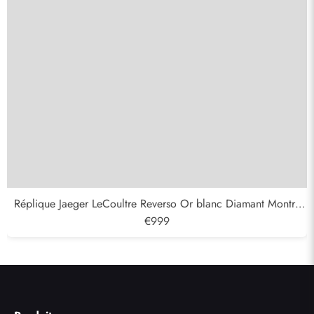
Réplique Jaeger LeCoultre Reverso Or blanc Diamant Montre
Dames 259.3.74 Q3313407
€999