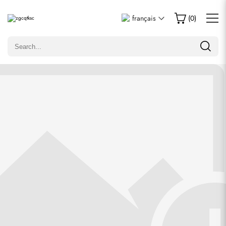
Écrire un commentaire
français
(
0
)
Seuls les clients ayant acheté cet article sont autorisés à
laisser un commentaire.
Évaluation
Email
commentaires