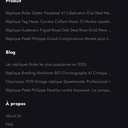
Produit
Réplique Rolex Oyster Perpetual 41 Celebration Dial Steel Mens
Watch 124300
Réplique Tag Heuer Carrera Calibre Heuer 01 Montre squelette
en acier or rose CAR205A
Réplique Audemars Piguet Royal Oak Steel Rose Gold Mens W
atch 15400SR
Réplique Patek Philippe Grand Complications Montre pour ho
mme en or blanc 5204
Blog
Les répliques Rolex les plus populaires en 2026
Réplique Breitling Navitimer B01 Chronographe 41 Critique de
la montre
Classiques 1978 Omega réplique Speedmaster Professional ré
f. 145,022
Réplique Patek Philippe Nautilus contre Aquanaut - La comparai
son ultime
À propos
About Us
FAQ