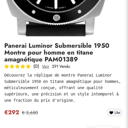
Photos
1
/
8
Panerai Luminor Submersible 1950
Montre pour homme en titane
amagnétique PAM01389
(0)
Voir
291 Vendu
Découvrez la réplique de montre Panerai Luminor 
soumettre
Submersible 1950 en titane amagnétique pour hommes, 
méticuleusement conçue, offrant une qualité 
supérieure, une précision et un style intemporel à 
une fraction du prix d'origine.
€292
€ 3,650
Like