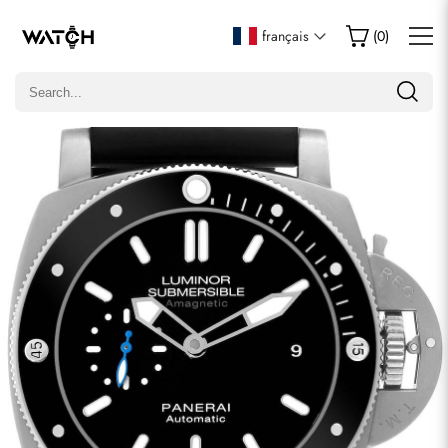
Écrire un commentaire
français
(
0
)
Seuls les clients ayant acheté cet article sont autorisés à
laisser un commentaire.
Évaluation
Email
commentaires