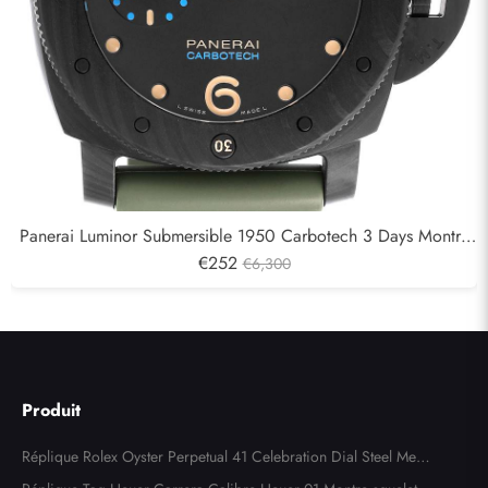
Panerai Luminor Submersible 1950 Carbotech 3 Days Montre
pour homme PAM00616
€252
€6,300
Produit
Réplique Rolex Oyster Perpetual 41 Celebration Dial Steel Mens