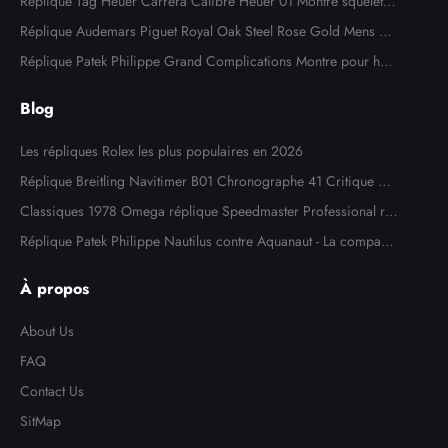
Watch 124300
Réplique Tag Heuer Carrera Calibre Heuer 01 Montre squelette
en acier or rose CAR205A
Réplique Audemars Piguet Royal Oak Steel Rose Gold Mens W
atch 15400SR
Réplique Patek Philippe Grand Complications Montre pour ho
mme en or blanc 5204
Blog
Les répliques Rolex les plus populaires en 2026
Réplique Breitling Navitimer B01 Chronographe 41 Critique de
la montre
Classiques 1978 Omega réplique Speedmaster Professional ré
f. 145,022
Réplique Patek Philippe Nautilus contre Aquanaut - La comparai
son ultime
À propos
About Us
FAQ
Contact Us
SitMap