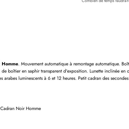
Combien de temps faudra-t
Écrire un commentaire
 ayant acheté cet article sont autorisés à laisser un comm
ir Homme
. Mouvement automatique à remontage automatique. Boîtie
boîtier en saphir transparent d'exposition. Lunette inclinée en or 
es arabes luminescents à 6 et 12 heures. Petit cadran des secondes 
e Cadran Noir Homme