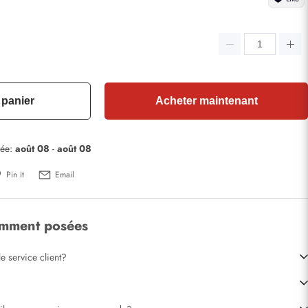
 panier
Acheter maintenant
mée:
août 08
-
août 08
Pin it
Email
emment posées
e service client?