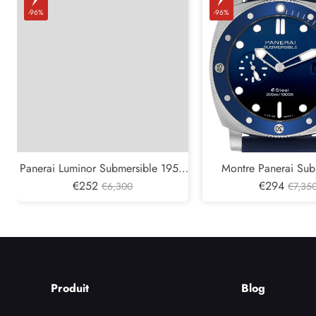
-96%
-96%
Panerai Luminor Submersible 1950
Montre Panerai Sub
Carbotech 3 Days Montre pour
€252
Quarantaquattro Blu P
€294
€6,300
€7,35
homme PAM00616
hommes PAM0
Produit
Blog