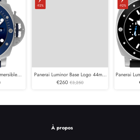
-92%
-92%
mersible
Panerai Luminor Base Logo 44mm
Panerai Lu
rofondo pour
Steel Mens Watch PAM00000
€260
Montre p
0
€3,250
1289
amagn
À propos