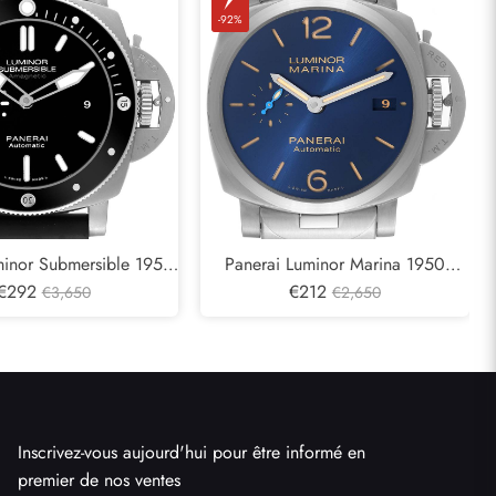
-92%
minor Submersible 1950
Panerai Luminor Marina 1950
our homme en titane
€292
Montre en acier à cadran bleu
€212
€3,650
€2,650
étique PAM01389
PAM01028
Inscrivez-vous aujourd'hui pour être informé en
premier de nos ventes