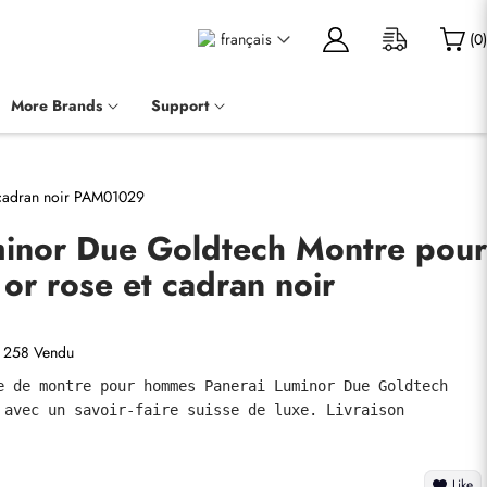
français
(
0
)
More Brands
Support
 cadran noir PAM01029
minor Due Goldtech Montre pour
r rose et cadran noir
258 Vendu
e de montre pour hommes Panerai Luminor Due Goldtech 
 avec un savoir-faire suisse de luxe. Livraison 
Like