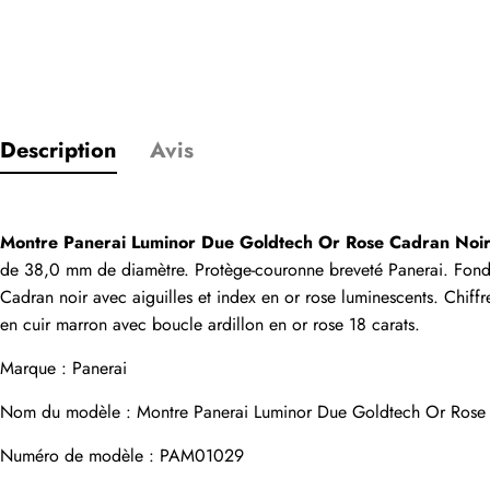
Description
Avis
Seuls les clients
Évaluation
Montre Panerai Luminor Due Goldtech Or Rose Cadran No
de 38,0 mm de diamètre. Protège-couronne breveté Panerai. Fond de 
Cadran noir avec aiguilles et index en or rose luminescents. Chiffr
Email
en cuir marron avec boucle ardillon en or rose 18 carats.
Marque : Panerai
Nom du modèle : Montre Panerai Luminor Due Goldtech Or Ros
commentaires
Numéro de modèle : PAM01029