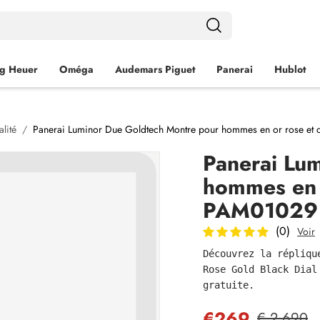
g Heuer
Oméga
Audemars Piguet
Panerai
Hublot
lité
Panerai Luminor Due Goldtech Montre pour hommes en or rose et
Panerai Lu
hommes en o
PAM01029
(0)
Voir
Découvrez la répliqu
Rose Gold Black Dial
gratuite.
€269
€ 2,690