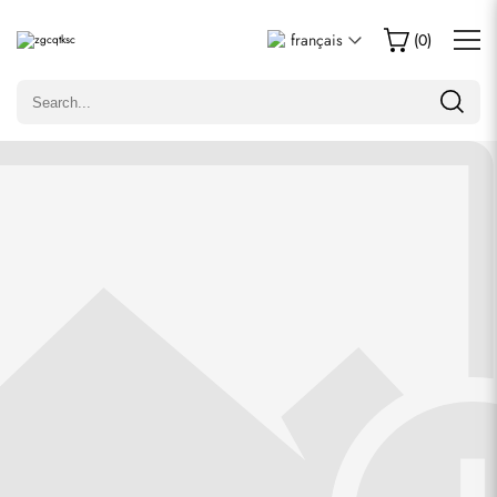
Écrire un commentaire
français
(
0
)
Seuls les clients ayant acheté cet article sont autorisés à
laisser un commentaire.
Évaluation
Email
commentaires