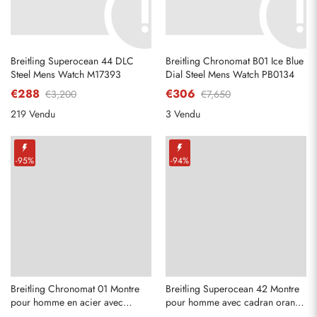
Breitling Superocean 44 DLC
Breitling Chronomat B01 Ice Blue
Steel Mens Watch M17393
Dial Steel Mens Watch PB0134
€288
€306
€3,200
€7,650
219 Vendu
3 Vendu
-95%
-94%
Breitling Chronomat 01 Montre
Breitling Superocean 42 Montre
pour homme en acier avec
pour homme avec cadran orange
cadran en nacre et diamant
en acier A17366