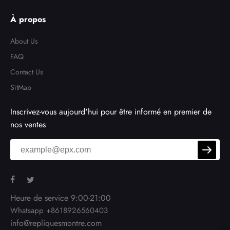
son ultime
À propos
About Us
FAQ
Contact Us
SitMap
Inscrivez-vous aujourd'hui pour être informé en premier de
nos ventes
Heure de service 9:00-21:00
Whatsapp +8618926560403
info@repliquesmontre.com