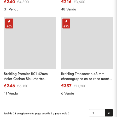
€240
€216
€4,800
€3,600
AB0110
31 Vendu
48 Vendu
-96%
-97%
Breitling Premier B01 42mm
Breitling Transocean 43 mm
Acier Cadran Bleu Montre
chronographe en or rose montre
Homme AB0118
pour homme RB0152
€246
€357
€6,150
€11,900
11 Vendu
6 Vendu
Envoyer
<
1
2
Total de 28 enregistrements, page actuelle 2 / page totale 2