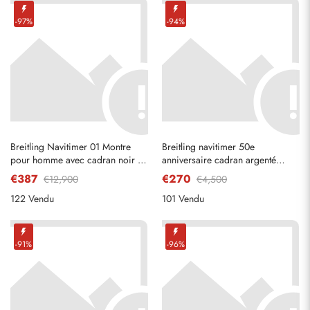
-97%
-94%
Breitling Navitimer 01 Montre
Breitling navitimer 50e
pour homme avec cadran noir et
anniversaire cadran argenté
or rose RB0120
montre pour hommes a41322
€387
€270
€12,900
€4,500
122 Vendu
101 Vendu
-91%
-96%